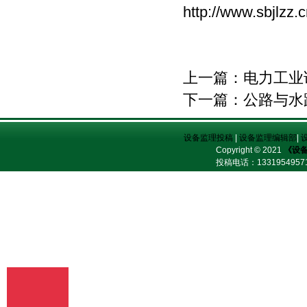
http://www.sbjlzz
（2）我刊初审周期为2－3个工作日，请
在投稿3天后查看您的邮箱，收阅我们的
审稿回复或用稿通知；若30天内没有收到
我们的回复，稿件可自行处理。（3）按
用稿通知上的要求办理相关手续后，稿件
上一篇：
电力工业
将进入出版程序。（4） 杂志出刊后，我
们会按照您提供的地址免费奉寄样刊。
下一篇：
公路与水
七、凡向文教资料杂志社投稿者均被视为
接受如下声明：（1）稿件必须是作者本
人独立完成的，属原创作品（包括翻
设备监理投稿
|
设备监理编辑部
|
译），杜绝抄袭行为，严禁学术腐败现
Copyright © 2021
《设
象，严格学术不端检测，如发现系抄袭作
投稿电话：
13319549
品并由此引起的一切责任均由作者本人承
担，本刊不承担任何民事连带责任。
（2）本刊发表的所有文章，除另有说明
外，只代表作者本人的观点，不代表本刊
观点。由此引发的任何纠纷和争议本刊不
受任何牵连。（3）本刊拥有自主编辑
权，但仅限于不违背作者原意的技术性调
整。如必须进行重大改动的，编辑部有义
务告知作者，或由作者授权编辑修改，或
提出意见由作者自己修改。（4）作品在