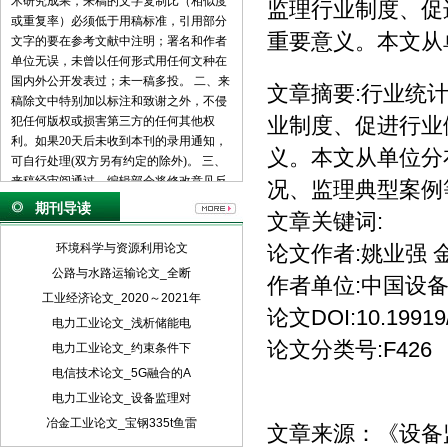
术研究成果，来稿的文字复制比（相似度
监理行业制度、促
或重复率）必须低于用稿标准，引用部分
重要意义。本文从
文字的要在参考文献中注明；署名和作者
单位无误，未曾以任何形式用任何文种在
国内外公开发表过；未一稿多投。 二、来
文章摘要:行业统
稿除文中特别加以标注和致谢之外，不侵
业制度、促进行业
犯任何版权或损害第三方的任何其他权
利。如果20天后未收到本刊的录用通知，
义。本文从单位分
可自行处理(双方另有约定的除外)。 三、
来稿经审阅通过，编辑部会将修改意见反
况、监理典型案例
馈给您，您应在收到通知7天内提交修改
期刊导读
文章关键词:
稿。作者享有引用和复制该文的权利及著
作权法的其它权利。 四、一般来说，4500
环境科学与资源利用论文
论文作者:姚业强 
字（电脑WORD统计，图表另计）以下的
公路与水路运输论文_全断
作者单位:中国设
文章，不能说清问题，很难保证学术质
工业经济论文_2020～2021年
量，本刊恕不受理。 五、论文格式及要
论文DOI:10.19919/j
素：标题、作者、工作单位全称(院系处
电力工业论文_浅析储能电
室)、摘要、关键词、正文、注释、参考文
论文分类号:F426
电力工业论文_约束条件下
献(遵从国家标准：GB\T7714-2005，点击
电信技术论文_5G融合的A
查看参考文献格式示例)、作者简介(100字
电力工业论文_设备监理对
内)、联系方式(通信地址、邮编、电话、
电子信箱)。 六、处理流程：（1） 通过电
冶金工业论文_宝钢335t鱼雷
文章来源：
《设备
子邮件将稿件发到我刊唯一投稿信箱