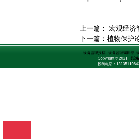
（2）我刊初审周期为2－3个工作日，请
在投稿3天后查看您的邮箱，收阅我们的
审稿回复或用稿通知；若30天内没有收到
我们的回复，稿件可自行处理。（3）按
上一篇：
宏观经济
用稿通知上的要求办理相关手续后，稿件
将进入出版程序。（4） 杂志出刊后，我
下一篇：
植物保护
们会按照您提供的地址免费奉寄样刊。
七、凡向文教资料杂志社投稿者均被视为
设备监理投稿
|
设备监理编辑部
|
接受如下声明：（1）稿件必须是作者本
Copyright © 2021
《设
人独立完成的，属原创作品（包括翻
投稿电话：
13135110
译），杜绝抄袭行为，严禁学术腐败现
象，严格学术不端检测，如发现系抄袭作
品并由此引起的一切责任均由作者本人承
担，本刊不承担任何民事连带责任。
（2）本刊发表的所有文章，除另有说明
外，只代表作者本人的观点，不代表本刊
观点。由此引发的任何纠纷和争议本刊不
受任何牵连。（3）本刊拥有自主编辑
权，但仅限于不违背作者原意的技术性调
整。如必须进行重大改动的，编辑部有义
务告知作者，或由作者授权编辑修改，或
提出意见由作者自己修改。（4）作品在