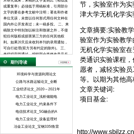
术研究成果，来稿的文字复制比（相似度
节，实验室作为实
或重复率）必须低于用稿标准，引用部分
文字的要在参考文献中注明；署名和作者
津大学无机化学实
单位无误，未曾以任何形式用任何文种在
国内外公开发表过；未一稿多投。 二、来
文章摘要:实验教
稿除文中特别加以标注和致谢之外，不侵
犯任何版权或损害第三方的任何其他权
验室作为实验教学
利。如果20天后未收到本刊的录用通知，
可自行处理(双方另有约定的除外)。 三、
无机化学实验室在
来稿经审阅通过，编辑部会将修改意见反
类通识实验课程，
馈给您，您应在收到通知7天内提交修改
期刊导读
稿。作者享有引用和复制该文的权利及著
愿者，减轻实验员
作权法的其它权利。 四、一般来说，4500
环境科学与资源利用论文
等。以期为其他高
字（电脑WORD统计，图表另计）以下的
公路与水路运输论文_全断
文章，不能说清问题，很难保证学术质
文章关键词:
工业经济论文_2020～2021年
量，本刊恕不受理。 五、论文格式及要
素：标题、作者、工作单位全称(院系处
电力工业论文_浅析储能电
项目基金:
室)、摘要、关键词、正文、注释、参考文
电力工业论文_约束条件下
献(遵从国家标准：GB\T7714-2005，点击
电信技术论文_5G融合的A
查看参考文献格式示例)、作者简介(100字
电力工业论文_设备监理对
内)、联系方式(通信地址、邮编、电话、
电子信箱)。 六、处理流程：（1） 通过电
冶金工业论文_宝钢335t鱼雷
http://www.sbjlzz.
子邮件将稿件发到我刊唯一投稿信箱