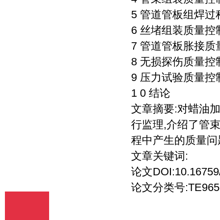
（2）我刊初审周期为2－3个工作日，请
5 管道管板组焊
在投稿3天后查看您的邮箱，收阅我们的
审稿回复或用稿通知；若30天内没有收到
6 丝堵组装质量控
我们的回复，稿件可自行处理。（3）按
7 管道管板胀接质
用稿通知上的要求办理相关手续后，稿件
将进入出版程序。（4） 杂志出刊后，我
8 无损探伤质量控
们会按照您提供的地址免费奉寄样刊。
9 压力试验质量控
七、凡向文教资料杂志社投稿者均被视为
接受如下声明：（1）稿件必须是作者本
1 0 结论
人独立完成的，属原创作品（包括翻
译），杜绝抄袭行为，严禁学术腐败现
文章摘要:对蜡油加
象，严格学术不端检测，如发现系抄袭作
行监理,介绍了管
品并由此引起的一切责任均由作者本人承
担，本刊不承担任何民事连带责任。
程中产生的质量问
（2）本刊发表的所有文章，除另有说明
文章关键词:
外，只代表作者本人的观点，不代表本刊
观点。由此引发的任何纠纷和争议本刊不
论文DOI:10.16759/j
受任何牵连。（3）本刊拥有自主编辑
权，但仅限于不违背作者原意的技术性调
论文分类号:TE965
整。如必须进行重大改动的，编辑部有义
务告知作者，或由作者授权编辑修改，或
提出意见由作者自己修改。（4）作品在