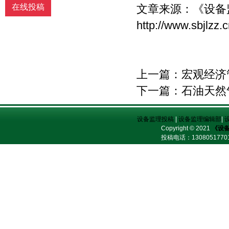
《文教资料》发表后，作者同意其电子版
文章来源：
《设备
在线投稿
同时发布在文教资料杂志社官方网上。
http://www.sbjlzz
（5）作者同意将其拥有的对其论文的汇
编权、翻译权、印刷版和电子版的复制
权、网络传播权、发行权等权利在世界范
围内无限期转让给《文教资料》杂志社。
本刊在与国内外文献数据库或检索系统进
上一篇：
宏观经济
行交流合作时，不再征询作者意见，并且
不再支付稿酬。 九、特别欢迎用电子文档
下一篇：
石油天然
投稿，或邮寄编辑部,勿邮寄私人，以免延
误稿件处理时间。
设备监理投稿
|
设备监理编辑部
|
Copyright © 2021
《设
投稿电话：
13080517