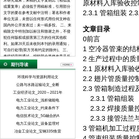
术研究成果，来稿的文字复制比（相似度
原材料入库验收控制
或重复率）必须低于用稿标准，引用部分
2.3.1 管箱组装 2
文字的要在参考文献中注明；署名和作者
单位无误，未曾以任何形式用任何文种在
国内外公开发表过；未一稿多投。 二、来
文章目录
稿除文中特别加以标注和致谢之外，不侵
0前言
犯任何版权或损害第三方的任何其他权
利。如果20天后未收到本刊的录用通知，
1 空冷器管束的结
可自行处理(双方另有约定的除外)。 三、
来稿经审阅通过，编辑部会将修改意见反
2 生产过程中的质
馈给您，您应在收到通知7天内提交修改
期刊导读
2.1 原材料入库验
稿。作者享有引用和复制该文的权利及著
作权法的其它权利。 四、一般来说，4500
环境科学与资源利用论文
2.2 翅片管质量控
字（电脑WORD统计，图表另计）以下的
公路与水路运输论文_全断
2.3 管箱制造过
文章，不能说清问题，很难保证学术质
工业经济论文_2020～2021年
量，本刊恕不受理。 五、论文格式及要
2.3.1 管箱组装
素：标题、作者、工作单位全称(院系处
电力工业论文_浅析储能电
室)、摘要、关键词、正文、注释、参考文
2.3.2 焊接质量
电力工业论文_约束条件下
献(遵从国家标准：GB\T7714-2005，点击
电信技术论文_5G融合的A
2.3.3 接管法
查看参考文献格式示例)、作者简介(100字
电力工业论文_设备监理对
内)、联系方式(通信地址、邮编、电话、
3 管箱机加工过程
电子信箱)。 六、处理流程：（1） 通过电
冶金工业论文_宝钢335t鱼雷
4 管束组装质量控
子邮件将稿件发到我刊唯一投稿信箱